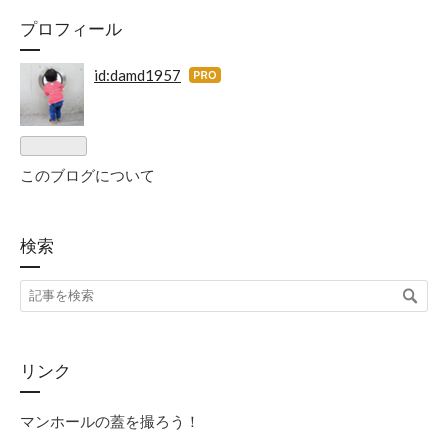
プロフィール
id:damd1957
はて
なブ
ログ
Pro
このブログについて
検索
リンク
マンホールの蓋を撮ろう！